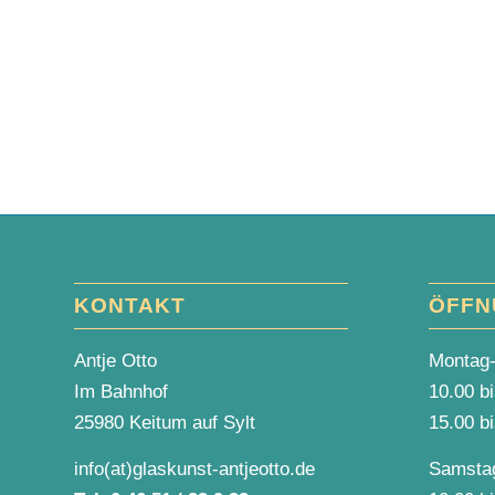
KONTAKT
ÖFFN
Antje Otto
Montag-
Im Bahnhof
10.00 b
25980 Keitum auf Sylt
15.00 b
info(at)glaskunst-antjeotto.de
Samsta