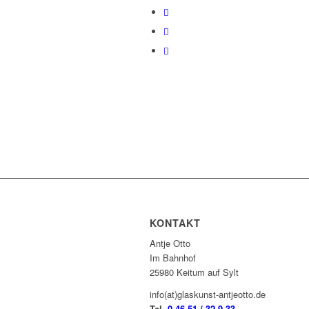
KONTAKT
Antje Otto
Im Bahnhof
25980 Keitum auf Sylt
info(at)glaskunst-antjeotto.de
Tel.
0 46 51 / 32 9 33