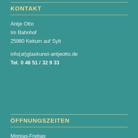
KONTAKT
Antje Otto
Im Bahnhof
25980 Keitum auf Sylt
info(at)glaskunst-antjeotto.de
Tel.
0 46 51 / 32 9 33
ÖFFNUNGSZEITEN
Montag-Freitag